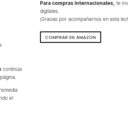
cantidad
Para compras internacionales,
te in
digitales.
¡Gracias por acompañarnos en esta lect
COMPRAR EN AMAZON
e
s
continúa
 página.
ansmedia
ndo el