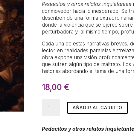
Pedacitos y otros relatos inquietantes
n
conmovedor hacia lo inesperado. Se tra
describen de una forma extraordinariam
donde la violencia que se ejerce sobre
perturbadora y, al mismo tiempo, pro
Cada una de estas narrativas breves, d
lector en realidades paralelas entrelaza
obra expone una visión profundamente
que sufren algún tipo de maltrato. Los
historias abordando el tema de una fo
18,00
€
Pedacitos
AÑADIR AL CARRITO
y
otros
relatos
Pedacitos y otros relatos inquietant
inquietantes