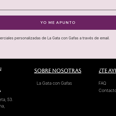
YO ME APUNTO
rciales personalizadas de La Gata con Gafas a través de email.
N
Sobre nosotras
¿Te a
La Gata con Gafas
FAQ
A
Contact
eta, 53.
na,