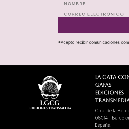
*Acepto recibir comunicaciones come
LA GATA CO
GAFAS
EDICIONES
TRANSMEDI
Ctra. de la Bord
08014 - Barcelo
España.